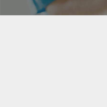

741, CHEMIN DU PONT-TACHÉ, ALMA, QC 
5B7