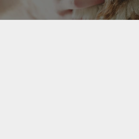

TECHNICIENNE@VETERINAIRESAGAMIE.COM
G8B