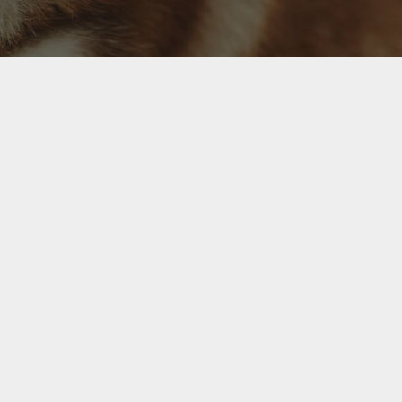

418 662-6573