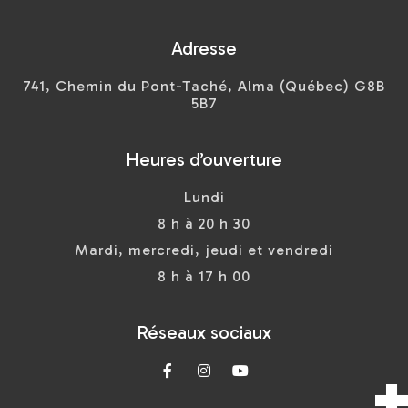
Adresse
741, Chemin du Pont-Taché, Alma (Québec) G8B
5B7
Heures d’ouverture
Lundi
8 h à 20 h 30
Mardi, mercredi, jeudi et vendredi
8 h à 17 h 00
Réseaux sociaux


