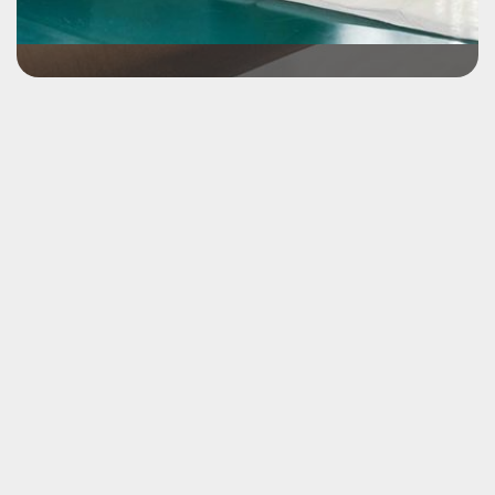
Une bonne alimentation est la base d’une bonne
santé pour tout chat et chien. Nous vous
conseillons pour faire un choix éclairé parmi la
multitude de marques et de produits offerts sur le
marché.
VOIR LE SERVICE