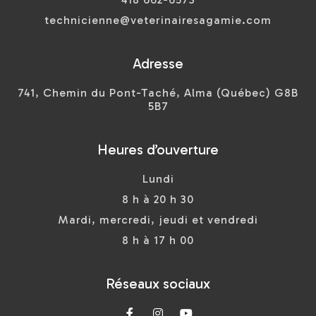
technicienne@veterinairesagamie.com
Adresse
741, Chemin du Pont-Taché, Alma (Québec) G8B
5B7
Heures d’ouverture
Lundi
8 h à 20 h 30
Mardi, mercredi, jeudi et vendredi
8 h à 17 h 00
Réseaux sociaux


