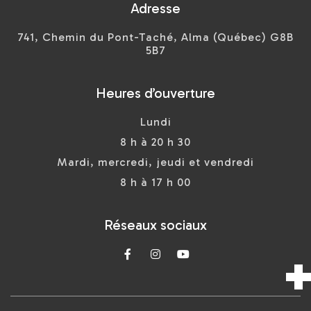
Adresse
741, Chemin du Pont-Taché, Alma (Québec) G8B
5B7
Heures d’ouverture
Lundi
8 h à 20 h 30
Mardi, mercredi, jeudi et vendredi
8 h à 17 h 00
Réseaux sociaux


