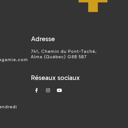
Adresse
741, Chemin du Pont-Taché,
Alma (Québec) G8B 5B7
sagamie.com
Réseaux sociaux



vendredi