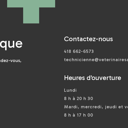
Contactez-nous
ique
418 662-6573
technicienne@veterinaire
ndez-vous,
Heures d’ouverture
Lundi
8 h à 20 h 30
Mardi, mercredi, jeudi et 
8 h à 17 h 00